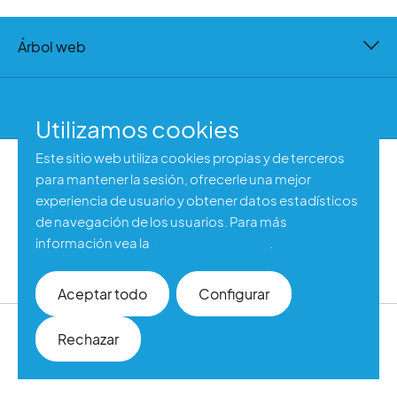
Árbol web
Contacto
Utilizamos cookies
Este sitio web utiliza cookies propias y de terceros
para mantener la sesión, ofrecerle una mejor
Aviso legal
experiencia de usuario y obtener datos estadísticos
Política de privacidad
de navegación de los usuarios. Para más
Política de cookies
información vea la
Política de cookies
.
Accesibilidad web
Aceptar todo
Configurar
©2026 Autismo España
Rechazar