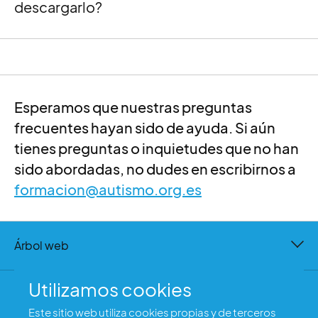
descargarlo?
Esperamos que nuestras preguntas
frecuentes hayan sido de ayuda. Si aún
tienes preguntas o inquietudes que no han
sido abordadas, no dudes en escribirnos a
formacion@autismo.org.es
Árbol web
Utilizamos cookies
Contacto
Este sitio web utiliza cookies propias y de terceros