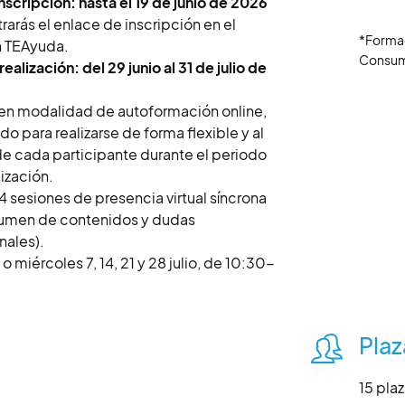
nscripción: hasta el 19 de junio de 2026
rarás el enlace de inscripción en el
*Formac
n TEAyuda.
Consum
ealización: del 29 junio al 31 de julio de
en modalidad de autoformación online,
do para realizarse de forma flexible y al
de cada participante durante el periodo
lización.
4 sesiones de presencia virtual síncrona
umen de contenidos y dudas
nales).
o miércoles 7, 14, 21 y 28 julio, de 10:30-
Plaz
15 plaz