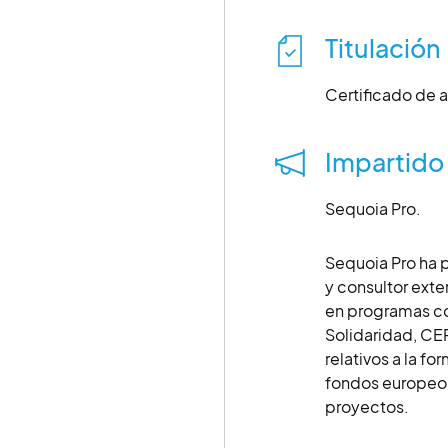
Titulación
Certificado de 
Impartido
Sequoia Pro.
Sequoia Pro ha 
y consultor exte
en programas c
Solidaridad, CER
relativos a la f
fondos europeos
proyectos.