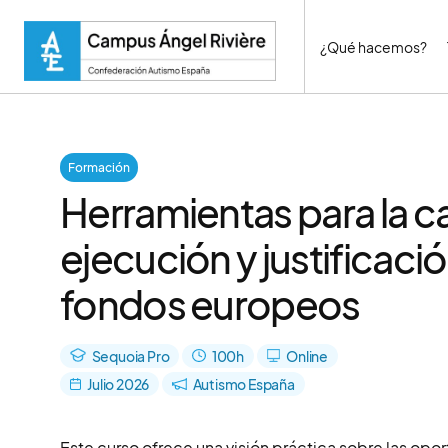
¿Qué hacemos?
Formación
Herramientas para la c
ejecución y justificaci
fondos europeos
Sequoia Pro
100h
Online
Julio 2026
Autismo España
Este curso ofrece una visión práctica sobre las op