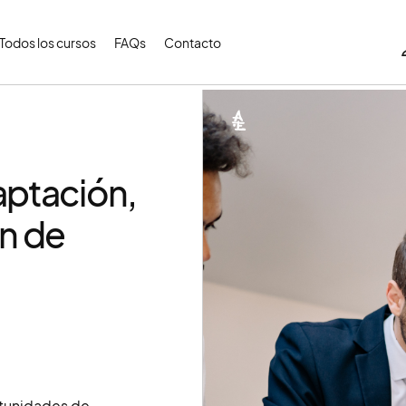
Todos los cursos
FAQs
Contacto
aptación,
ón de
ortunidades de