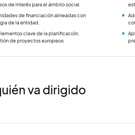
s de interés para el ámbito social.
est
unidades de financiación alineadas con
Adq
egia de la entidad.
co
ementos clave de la planificación,
Apl
stión de proyectos europeos.
pr
quién va dirigido