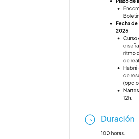
Plazo de i
Encont
Boletí
Fecha de r
2026
Curso 
diseña
ritmo 
de rea
Habrá 
de res
(opcio
Martes 
12h.
Duración
100 horas.