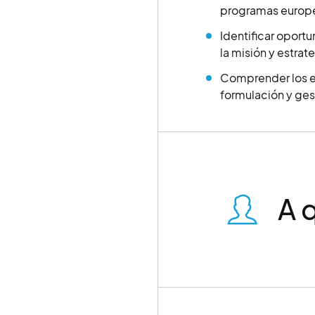
programas europeo
Identificar oport
la misión y estrat
Comprender los el
formulación y ge
A 