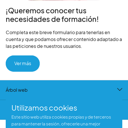
¡Queremos conocer tus
necesidades de formación!
Completa este breve formulario para tenerlas en
cuenta y que podamos ofrecer contenido adaptado a
las peticiones de nuestros usuarios.
Ver más
Árbol web
Utilizamos cookies
Contacto
Este sitio web utiliza cookies propias y de terceros
para mantener la sesión, ofrecerle una mejor