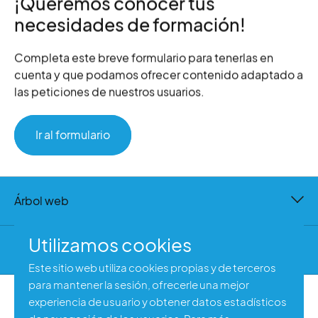
¡Queremos conocer tus
necesidades de formación!
Completa este breve formulario para tenerlas en
cuenta y que podamos ofrecer contenido adaptado a
las peticiones de nuestros usuarios.
Ir al formulario
Árbol web
Utilizamos cookies
Contacto
Este sitio web utiliza cookies propias y de terceros
para mantener la sesión, ofrecerle una mejor
experiencia de usuario y obtener datos estadísticos
Aviso legal