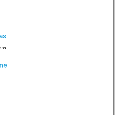
as
das.
ine