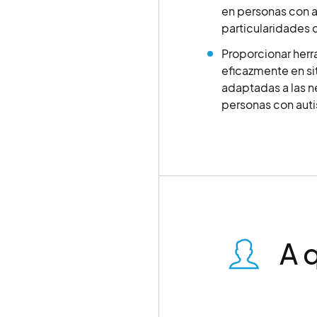
en personas con a
particularidades
Proporcionar herr
eficazmente en si
adaptadas a las n
personas con aut
A 