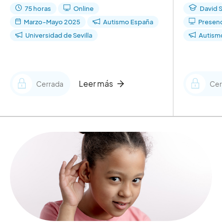
75 horas
Online
David 
Marzo-Mayo 2025
Autismo España
Presenc
Universidad de Sevilla
Autism
Leer más
Cerrada
Cer