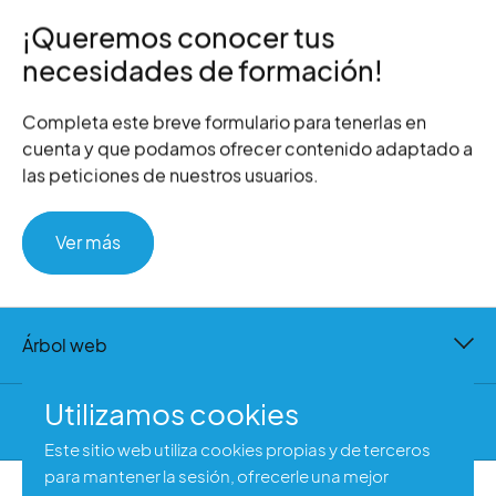
¡Queremos conocer tus
necesidades de formación!
Completa este breve formulario para tenerlas en
cuenta y que podamos ofrecer contenido adaptado a
las peticiones de nuestros usuarios.
Ver más
Árbol web
Utilizamos cookies
Contacto
Este sitio web utiliza cookies propias y de terceros
para mantener la sesión, ofrecerle una mejor