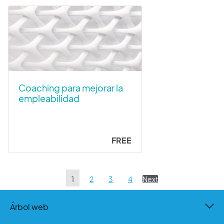
Coaching para mejorar la
empleabilidad
FREE
1
2
3
4
Next
Árbol web