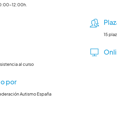
10:00-12:00h.
Plaz
15 pla
Onl
sistencia al curso
o por
ederación Autismo España