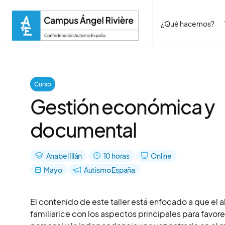
¿Qué hacemos?
Curso
Gestión económica y
documental
Anabel Illán
10 horas
Online
Mayo
Autismo España
El contenido de este taller está enfocado a que el
familiarice con los aspectos principales para favor