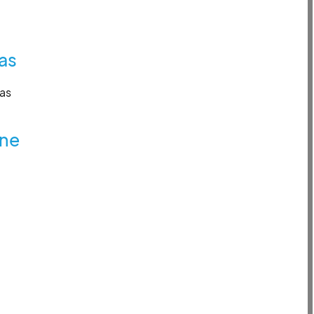
as
zas
ine