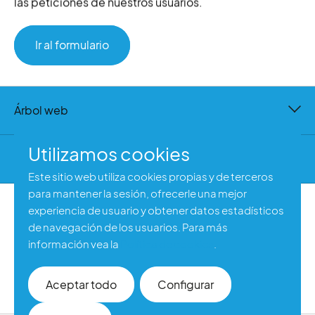
las peticiones de nuestros usuarios.
Ir al formulario
Árbol web
Utilizamos cookies
Contacto
Este sitio web utiliza cookies propias y de terceros
para mantener la sesión, ofrecerle una mejor
experiencia de usuario y obtener datos estadísticos
Aviso legal
de navegación de los usuarios. Para más
Política de privacidad
información vea la
Política de cookies
.
Política de cookies
Accesibilidad web
Aceptar todo
Configurar