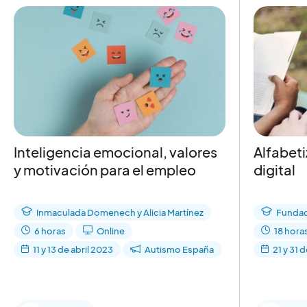
Inteligencia emocional, valores
Alfabeti
y motivación para el empleo
digital
Inmaculada Domenech y Alicia Martínez
Fundac
6 horas
Online
18 hora
11 y 13 de abril 2023
Autismo España
21 y 31 